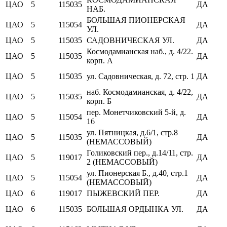
ЦАО
5
115035
ДА
НАБ.
БОЛЬШАЯ ПИОНЕРСКАЯ
ЦАО
5
115054
ДА
УЛ.
ЦАО
5
115035
САДОВНИЧЕСКАЯ УЛ.
ДА
Космодамианская наб., д. 4/22.
ЦАО
5
115035
ДА
корп. А
ЦАО
5
115035
ул. Садовническая, д. 72, стр. 1
ДА
наб. Космодамианская, д. 4/22,
ЦАО
5
115035
ДА
корп. Б
пер. Монетчиковский 5-й, д.
ЦАО
5
115054
ДА
16
ул. Пятницкая, д.6/1, стр.8
ЦАО
5
115035
ДА
(НЕМАССОВЫЙ)
Голиковский пер., д.14/11, стр.
ЦАО
5
119017
ДА
2 (НЕМАССОВЫЙ)
ул. Пионерская Б., д.40, стр.1
ЦАО
5
115054
ДА
(НЕМАССОВЫЙ)
ЦАО
6
119017
ПЫЖЕВСКИЙ ПЕР.
ДА
ЦАО
6
115035
БОЛЬШАЯ ОРДЫНКА УЛ.
ДА