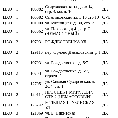
Спартаковская пл., дом 14,
ЦАО
1
105082
ДА
стр. 3, комн. 10
ЦАО
1
105082
Спартаковская пл. д.10 стр.10
СУБ
ЦАО
1
101000
ул. Мясницкая, д. 30, стр. 2
ДА
ул. Покровка, д.41, стр. 2
ЦАО
1
103062
ДА
(НЕМАССОВЫЙ)
ЦАО
2
107031
РОЖДЕСТВЕНКА УЛ.
ДА
ЦАО
2
129110
пер. Орлово-Давыдовский, д.1
ДА
ЦАО
2
107031
ул. Рождественка, д. 5/7
ДА
ул. Рождественка, д. 5/7,
ЦАО
2
107031
ДА
строен. 2
ул. Садовая-Сухаревская, д.
ЦАО
2
127051
ДА
2/34, стр.1
ПРОСПЕКТ МИРА , Д.47,
ЦАО
2
129110
ДА
СТР. 2 (НЕМАССОВЫЙ)
БОЛЬШАЯ ГРУЗИНСКАЯ
ЦАО
3
123242
ДА
УЛ.
ЦАО
3
121069
ул. Б. Никитская
ДА