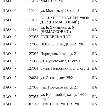
ЦАО
6
115162
МЫТНАЯ УЛ.
ДА
ЦАО
6
119049
ул. Мытная, д. 28, стр. 3
ДА
2-ОЙ ХВОСТОВ ПЕРЕУЛОК
ЦАО
6
119180
ДА
Д.12 (НЕМАССОВЫЙ)
ул. Б. Якиманка, д. 6
ЦАО
6
119180
ДА
(НЕМАССОВЫЙ)
ЦАО
7
127055
СУЩЕВСКАЯ УЛ.
ДА
ЦАО
7
127055
НОВОСЛОБОДСКАЯ УЛ.
ДА
ЦАО
7
127055
Порядковый пер., д. 21
ДА
ЦАО
7
127055
ул. Сущевская д.12 стр.1
ДА
ЦАО
7
127051
бульв. Петровский, д. 3, стр. 2
ДА
ЦАО
7
124681
ул. Лесная, дом 35/2
ДА
ЦАО
7
127055
пер. Порядковый, д. 21
ДА
ул. Новослободская, д. 14/19,
ЦАО
7
127055
ДА
стр. 8
ЦАО
8
107140
КРАСНОПРУДНАЯ УЛ.
ДА