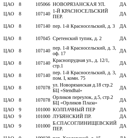
ЦАО
8
105066
НОВОРЯЗАНСКАЯ УЛ.
ДА
1-Й КРАСНОСЕЛЬСКИЙ
ЦАО
8
107140
ДА
ПЕР.
ЦАО
8
107140
пер. 1-й Красносельский, д. 3
ДА
ЦАО
8
107045
Сретенский тупик, д. 2
ДА
пер. 1-й Красносельский, д. 3,
ЦАО
8
107140
ДА
оф. 17
Краснопрудная ул., д. 12/1,
ЦАО
8
107140
ДА
стр.1
пер. 1-й Красносельский, д. 3,
ЦАО
8
107140
ДА
пом. I, комн. 75
ул. Новорязанская д.18 стр.2
ЦАО
8
107078
ДА
БЦ «Stendhal»
Орликов переулок, д.5, стр.2
ЦАО
8
107078
ДА
БЦ «Орликов Плаза»
ЦАО
9
101000
КОЛПАЧНЫЙ ПЕР
ДА
ЦАО
9
101000
ЛУБЯНСКИЙ ПР.
ДА
Б.СПАСОГЛИНИЩЕВСКИЙ
ЦАО
9
101000
ДА
ПЕР.