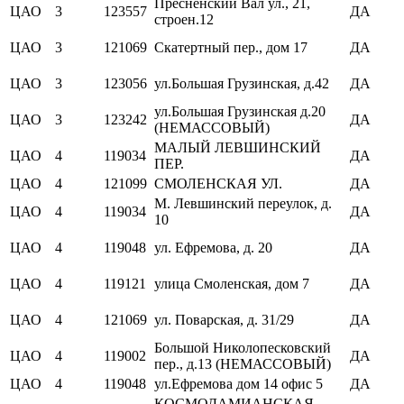
Пресненский Вал ул., 21,
ЦАО
3
123557
ДА
строен.12
ЦАО
3
121069
Скатертный пер., дом 17
ДА
ЦАО
3
123056
ул.Большая Грузинская, д.42
ДА
ул.Большая Грузинская д.20
ЦАО
3
123242
ДА
(НЕМАССОВЫЙ)
МАЛЫЙ ЛЕВШИНСКИЙ
ЦАО
4
119034
ДА
ПЕР.
ЦАО
4
121099
СМОЛЕНСКАЯ УЛ.
ДА
М. Левшинский переулок, д.
ЦАО
4
119034
ДА
10
ЦАО
4
119048
ул. Ефремова, д. 20
ДА
ЦАО
4
119121
улица Смоленская, дом 7
ДА
ЦАО
4
121069
ул. Поварская, д. 31/29
ДА
Большой Николопесковский
ЦАО
4
119002
ДА
пер., д.13 (НЕМАССОВЫЙ)
ЦАО
4
119048
ул.Ефремова дом 14 офис 5
ДА
КОСМОДАМИАНСКАЯ