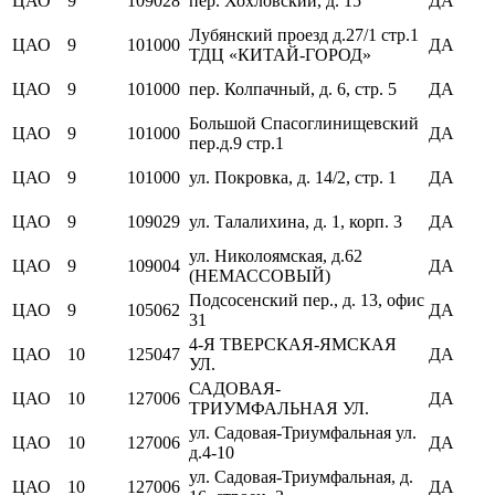
ЦАО
9
109028
пер. Хохловский, д. 15
ДА
Лубянский проезд д.27/1 стр.1
ЦАО
9
101000
ДА
ТДЦ «КИТАЙ-ГОРОД»
ЦАО
9
101000
пер. Колпачный, д. 6, стр. 5
ДА
Большой Спасоглинищевский
ЦАО
9
101000
ДА
пер.д.9 стр.1
ЦАО
9
101000
ул. Покровка, д. 14/2, стр. 1
ДА
ЦАО
9
109029
ул. Талалихина, д. 1, корп. 3
ДА
ул. Николоямская, д.62
ЦАО
9
109004
ДА
(НЕМАССОВЫЙ)
Подсосенский пер., д. 13, офис
ЦАО
9
105062
ДА
31
4-Я ТВЕРСКАЯ-ЯМСКАЯ
ЦАО
10
125047
ДА
УЛ.
САДОВАЯ-
ЦАО
10
127006
ДА
ТРИУМФАЛЬНАЯ УЛ.
ул. Садовая-Триумфальная ул.
ЦАО
10
127006
ДА
д.4-10
ул. Садовая-Триумфальная, д.
ЦАО
10
127006
ДА