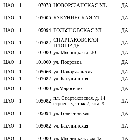
ЦАО
1
107078
НОВОРЯЗАНСКАЯ УЛ.
ДА
ЦАО
1
105005
БАКУНИНСКАЯ УЛ.
ДА
ЦАО
1
105094
ГОЛЬЯНОВСКАЯ УЛ.
ДА
СПАРТАКОВСКАЯ
ЦАО
1
105082
ДА
ПЛОЩАДЬ
ЦАО
1
101000
ул. Мясницкая д. 30
ДА
ЦАО
1
101000
ул. Покровка
ДА
ЦАО
1
105066
ул. Новорязанская
ДА
ЦАО
1
105082
ул. Бакунинская
ДА
ЦАО
1
101000
ул.Маросейка
ДА
пл. Спартаковская, д. 14,
ЦАО
1
105082
ДА
строен. 3, этаж 2, ком. 9
ЦАО
1
105094
ул. Гольяновская
ДА
ЦАО
1
105082
ул. Бакунинская
ДА
ЦАО
1
101000
ул. Мясницкая, дом 42
ДА